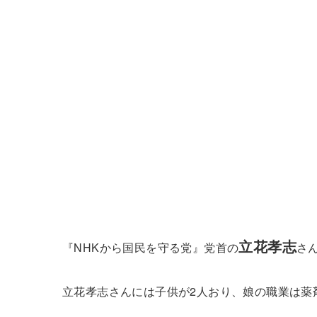
立花孝志
『NHKから国民を守る党』党首の
さ
立花孝志さんには子供が2人おり、娘の職業は薬