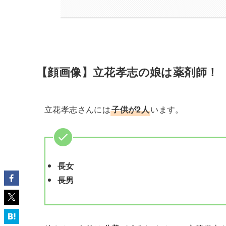
【顔画像】立花孝志の娘は薬剤師！
立花孝志さんには
子供が2人
います。
長女
長男