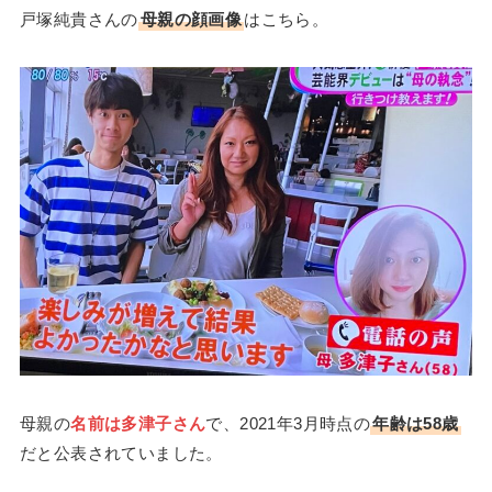
戸塚純貴さんの
母親の顔画像
はこちら。
母親の
名前は多津子さん
で、2021年3月時点の
年齢は58歳
だと公表されていました。