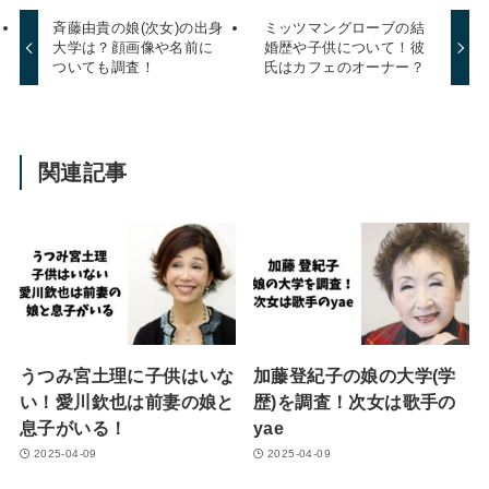
斉藤由貴の娘(次女)の出身
ミッツマングローブの結
大学は？顔画像や名前に
婚歴や子供について！彼
ついても調査！
氏はカフェのオーナー？
関連記事
うつみ宮土理に子供はいな
加藤登紀子の娘の大学(学
い！愛川欽也は前妻の娘と
歴)を調査！次女は歌手の
息子がいる！
yae
2025-04-09
2025-04-09