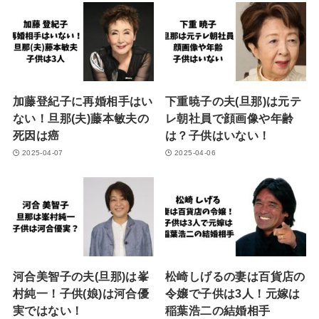
加藤登紀子に再婚相手はい
下重暁子の夫(旦那)は元テ
ない！旦那(夫)藤本敏夫の
レ朝社員で顔画像や年齢
死因は癌
は？子供はいない！
2025-04-07
2025-04-06
河合美智子の夫(旦那)は峯
松崎しげるの妻は百貨店の
村純一！子供(娘)は河合優
令嬢で子供は3人！元嫁は
実ではない！
稲葉浩二の結婚相手