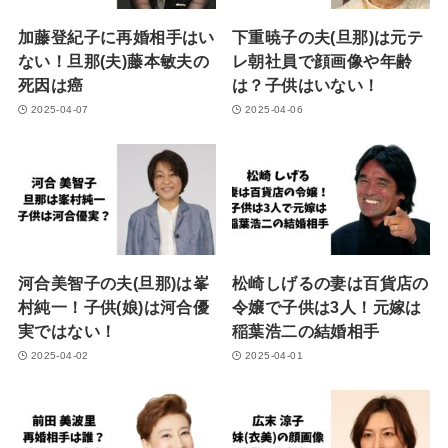
加藤登紀子に再婚相手はい
下重暁子の夫(旦那)は元テ
ない！旦那(夫)藤本敏夫の
レ朝社員で顔画像や年齢
死因は癌
は？子供はいない！
2025-04-07
2025-04-06
河合美智子の夫(旦那)は峯
松崎しげるの妻は百貨店の
村純一！子供(娘)は河合優
令嬢で子供は3人！元嫁は
実ではない！
稲葉浩二の結婚相手
2025-04-02
2025-04-01