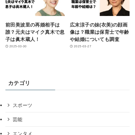
前田美波里の再婚相手は
広末涼子の妹(衣美)の顔画
誰？元夫はマイク真木で息
像は？職業は保育士で年齢
子は眞木蔵人！
や結婚についても調査
2025-03-30
2025-03-27
カテゴリ
スポーツ
芸能
エンタメ