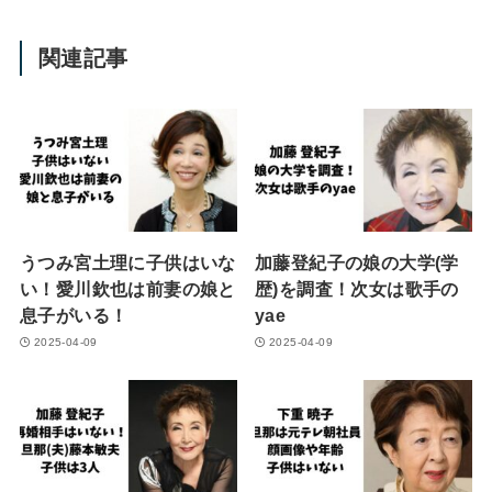
関連記事
うつみ宮土理に子供はいな
加藤登紀子の娘の大学(学
い！愛川欽也は前妻の娘と
歴)を調査！次女は歌手の
息子がいる！
yae
2025-04-09
2025-04-09